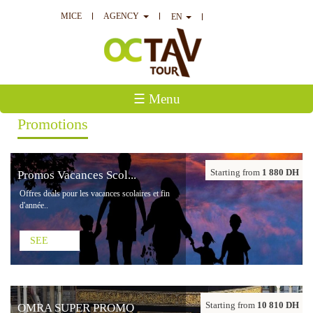
MICE
AGENCY
EN
☰ Menu
Promotions
Starting from
1 880 DH
Promos Vacances Scol...
Offres deals pour les vacances scolaires et fin
d'année..
SEE
Starting from
10 810 DH
OMRA SUPER PROMO