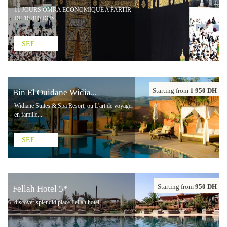
11 JOURS OMRA ECONOMIQUE A PARTIR
DE 10 810 DHS
SEE
Starting from
1 950 DH
Bin El Ouidane Widia...
Widiane Suites & Spa Resort, ou L'art de voyager
en famille...
SEE
Starting from
950 DH
Fellah Hotel 5*
discover splendid place Fellah hotel