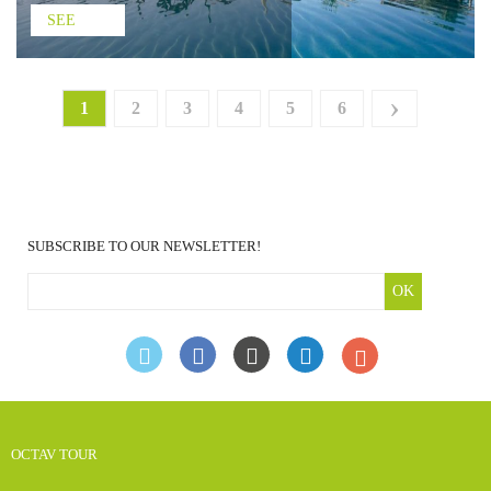
SEE
›
1
2
3
4
5
6
SUBSCRIBE TO OUR NEWSLETTER!
OK
OCTAV TOUR