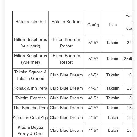
Par P
Hôtel à Istanbul
Hôtel à Bodrum
en
Catég
Lieu
doub
Hilton Bosphorus
Hilton Bodrum
5*-5*
Taksim
2460
(vue park)
Resort
Hilton Bosphorus
Hilton Bodrum
5*-5*
Taksim
25400
(vue mer)
Resort
Taksim Square &
Club Blue Dream
4*-5*
Taksim
1600
Taksim Gonen
Konak & Inn Pera
Club Blue Dream
4*-5*
Taksim
1580
Taksim Express
Club Blue Dream
4*-5*
Taksim
1560
The Biancho Pera
Club Blue Dream
4*-5*
Taksim
1540
Zurich & Celal Aga
Club Blue Dream
4*-5*
Laleli
1590
Klas & Beyaz
Club Blue Dream
4*-5*
Laleli
1550
Saray & Oran