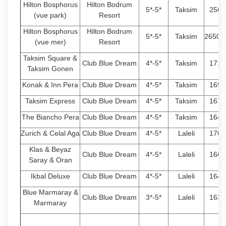
Hilton Bosphorus
Hilton Bodrum
5*-5*
Taksim
2560
(vue park)
Resort
Hilton Bosphorus
Hilton Bodrum
5*-5*
Taksim
26500
(vue mer)
Resort
Taksim Square &
Club Blue Dream
4*-5*
Taksim
1710
Taksim Gonen
Konak & Inn Pera
Club Blue Dream
4*-5*
Taksim
1690
Taksim Express
Club Blue Dream
4*-5*
Taksim
1670
The Biancho Pera
Club Blue Dream
4*-5*
Taksim
1640
Zurich & Celal Aga
Club Blue Dream
4*-5*
Laleli
1700
Klas & Beyaz
Club Blue Dream
4*-5*
Laleli
1660
Saray & Oran
Ikbal Deluxe
Club Blue Dream
4*-5*
Laleli
1640
Blue Marmaray &
Club Blue Dream
3*-5*
Laleli
1630
Marmaray