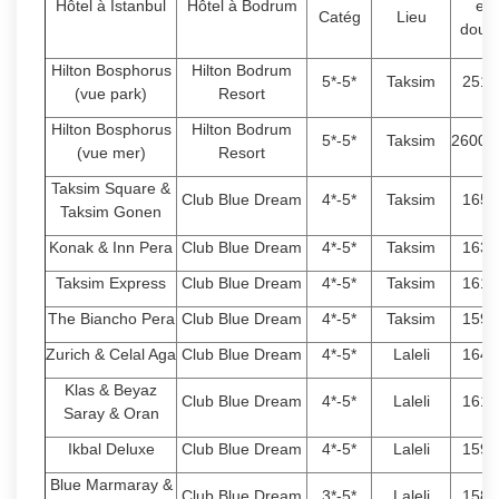
Hôtel à Istanbul
Hôtel à Bodrum
en
Catég
Lieu
doub
Hilton Bosphorus
Hilton Bodrum
5*-5*
Taksim
2510
(vue park)
Resort
Hilton Bosphorus
Hilton Bodrum
5*-5*
Taksim
26000
(vue mer)
Resort
Taksim Square &
Club Blue Dream
4*-5*
Taksim
1650
Taksim Gonen
Konak & Inn Pera
Club Blue Dream
4*-5*
Taksim
1630
Taksim Express
Club Blue Dream
4*-5*
Taksim
1610
The Biancho Pera
Club Blue Dream
4*-5*
Taksim
1590
Zurich & Celal Aga
Club Blue Dream
4*-5*
Laleli
1640
Klas & Beyaz
Club Blue Dream
4*-5*
Laleli
1610
Saray & Oran
Ikbal Deluxe
Club Blue Dream
4*-5*
Laleli
1590
Blue Marmaray &
Club Blue Dream
3*-5*
Laleli
1580