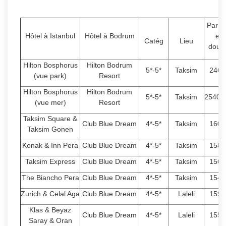
Par P
Hôtel à Istanbul
Hôtel à Bodrum
en
Catég
Lieu
doub
Hilton Bosphorus
Hilton Bodrum
5*-5*
Taksim
2460
(vue park)
Resort
Hilton Bosphorus
Hilton Bodrum
5*-5*
Taksim
25400
(vue mer)
Resort
Taksim Square &
Club Blue Dream
4*-5*
Taksim
1600
Taksim Gonen
Konak & Inn Pera
Club Blue Dream
4*-5*
Taksim
1580
Taksim Express
Club Blue Dream
4*-5*
Taksim
1560
The Biancho Pera
Club Blue Dream
4*-5*
Taksim
1540
Zurich & Celal Aga
Club Blue Dream
4*-5*
Laleli
1590
Klas & Beyaz
Club Blue Dream
4*-5*
Laleli
1550
Saray & Oran