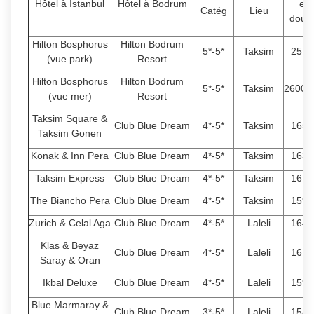
Hôtel à Istanbul
Hôtel à Bodrum
en
Catég
Lieu
doub
Hilton Bosphorus
Hilton Bodrum
5*-5*
Taksim
2510
(vue park)
Resort
Hilton Bosphorus
Hilton Bodrum
5*-5*
Taksim
26000
(vue mer)
Resort
Taksim Square &
Club Blue Dream
4*-5*
Taksim
1650
Taksim Gonen
Konak & Inn Pera
Club Blue Dream
4*-5*
Taksim
1630
Taksim Express
Club Blue Dream
4*-5*
Taksim
1610
The Biancho Pera
Club Blue Dream
4*-5*
Taksim
1590
Zurich & Celal Aga
Club Blue Dream
4*-5*
Laleli
1640
Klas & Beyaz
Club Blue Dream
4*-5*
Laleli
1610
Saray & Oran
Ikbal Deluxe
Club Blue Dream
4*-5*
Laleli
1590
Blue Marmaray &
Club Blue Dream
3*-5*
Laleli
1580