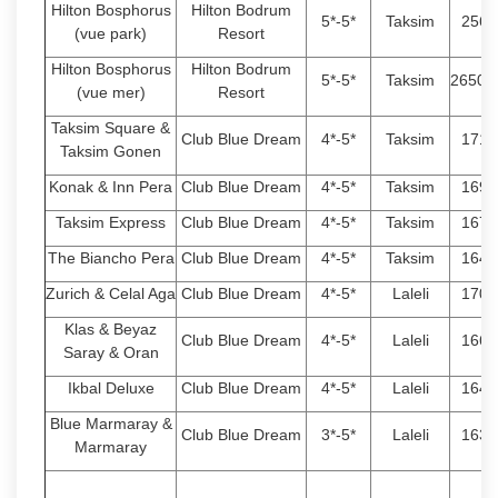
Hilton Bosphorus
Hilton Bodrum
5*-5*
Taksim
2560
(vue park)
Resort
Hilton Bosphorus
Hilton Bodrum
5*-5*
Taksim
26500
(vue mer)
Resort
Taksim Square &
Club Blue Dream
4*-5*
Taksim
1710
Taksim Gonen
Konak & Inn Pera
Club Blue Dream
4*-5*
Taksim
1690
Taksim Express
Club Blue Dream
4*-5*
Taksim
1670
The Biancho Pera
Club Blue Dream
4*-5*
Taksim
1640
Zurich & Celal Aga
Club Blue Dream
4*-5*
Laleli
1700
Klas & Beyaz
Club Blue Dream
4*-5*
Laleli
1660
Saray & Oran
Ikbal Deluxe
Club Blue Dream
4*-5*
Laleli
1640
Blue Marmaray &
Club Blue Dream
3*-5*
Laleli
1630
Marmaray