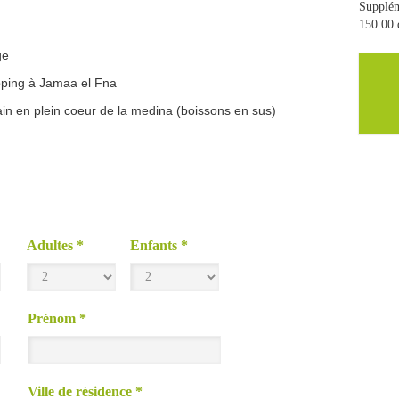
Supplém
150.00 
ge
pping à Jamaa el Fna
n en plein coeur de la medina (boissons en sus)
Adultes
*
Enfants
*
Prénom
*
Ville de résidence
*