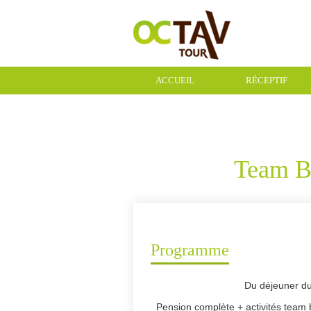
ACCUEIL
RÉCEPTIF
CONTACT
Team Bu
Programme
Du déjeuner d
Pension complète + activités team b