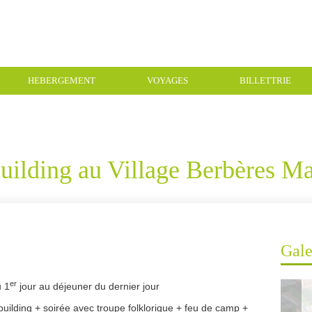
HEBERGEMENT
VOYAGES
BILLETTRIE
ilding au Village Berbères M
Gale
er
u 1
jour au déjeuner du dernier jour
uilding + soirée avec troupe folklorique + feu de camp +