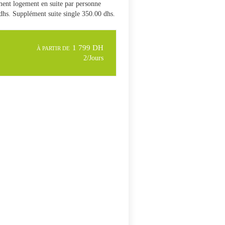
ent logement en suite par personne
dhs. Supplément suite single 350.00 dhs.
1 799 DH
À PARTIR DE
2/Jours