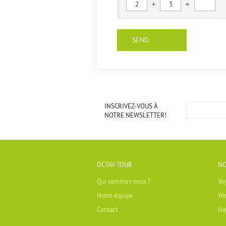
+
=
2
3
INSCRIVEZ-VOUS À
NOTRE NEWSLETTER!
OCTAV TOUR
NO
Qui sommes nous ?
Vo
Notre équipe
We
Contact
Ha