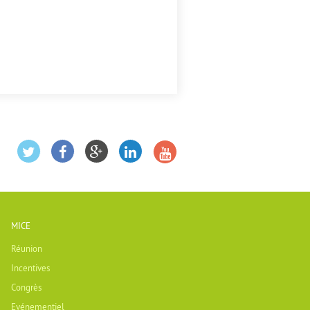
MICE
Réunion
Incentives
Congrès
Evénementiel