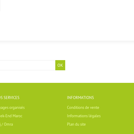
OK
S SERVICES
INFORMATIONS
yages organisés
Conditions de vente
ek-End Maroc
Informations légales
j / Omra
Plan du site