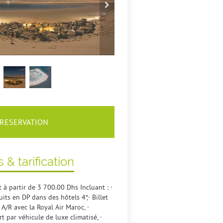
RESERVATION
s & tarification
t à partir de 3 700.00 Dhs Incluant : ·
its en DP dans des hôtels 4*,· Billet
 A/R avec la Royal Air Maroc, ·
rt par véhicule de luxe climatisé, ·