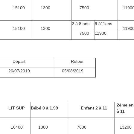
15100
1300
7500
1190
2 à 8 ans
9 à11ans
15100
1300
1190
7500
11900
Départ
Retour
6/07/2019
05/08/2019
2ème en
LIT SUP
Bébé 0 à 1.99
Enfant 2 à
11
à 11
16400
1300
7600
13200