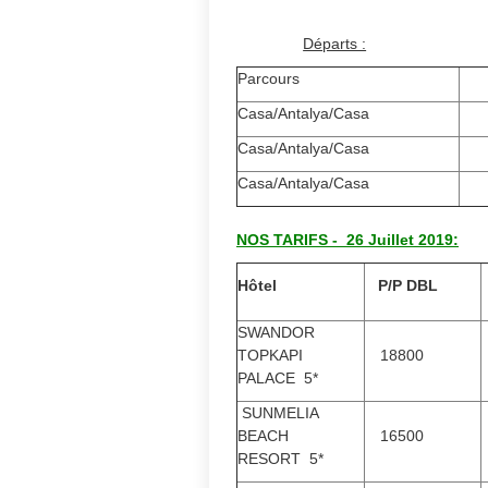
Départs :
Parcours
Casa/Antalya/Casa
0
Casa/Antalya/Casa
Casa/Antalya/Casa
NOS TARIFS - 26 Juillet 2019:
Hôtel
P/P DBL
SWANDOR
TOPKAPI
18800
PALACE 5*
SUNMELIA
BEACH
16500
RESORT 5*