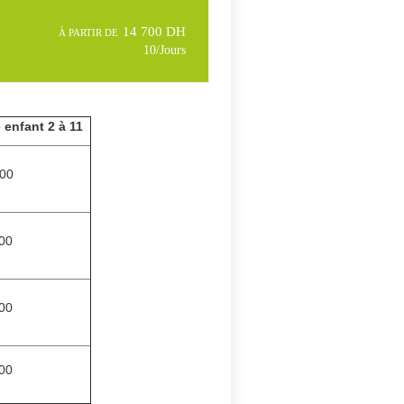
14 700 DH
À PARTIR DE
10/Jours
 enfant 2 à 11
00
00
00
00