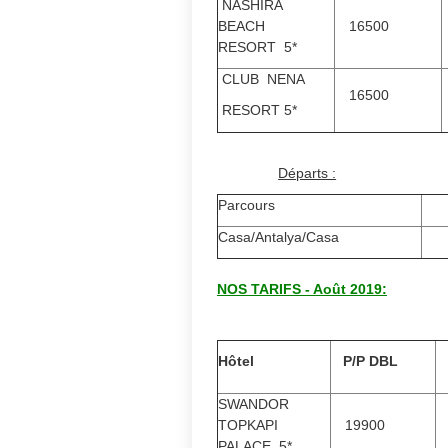
NASHIRA
BEACH
16500
RESORT 5*
CLUB NENA
16500
RESORT 5*
Départs :
Parcours
Casa/Antalya/Casa
2
NOS TARIFS - Août 2019:
Hôtel
P/P DBL
SWANDOR
TOPKAPI
19900
PALACE 5*