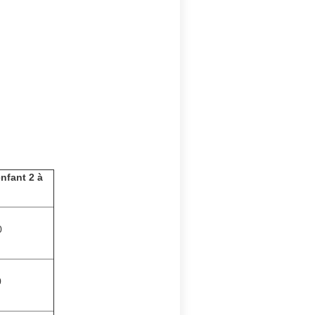
nfant 2 à
0
0