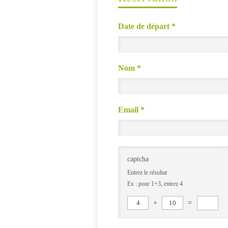
Date de départ
*
Nom
*
Email
*
captcha
Entrez le résultat
Ex : pour 1+3, entrez 4
4
+
10
=