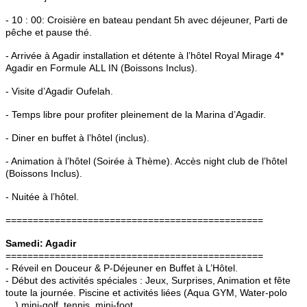
- 10 : 00: Croisière en bateau pendant 5h avec déjeuner, Parti de
pêche et pause thé.
- Arrivée à Agadir installation et détente à l’hôtel Royal Mirage 4*
Agadir en Formule
ALL IN
(Boissons Inclus).
- Visite d’Agadir Oufelah.
- Temps libre pour profiter pleinement de la Marina d’Agadir.
- Diner en buffet à l’hôtel (inclus).
- Animation à l’hôtel (Soirée à Thème). Accès night club de l’hôtel
(Boissons Inclus).
- Nuitée à l’hôtel.
===============================================
Samedi: Agadir
===============================================
- Réveil en Douceur & P-Déjeuner en Buffet à L’Hôtel.
- Début des activités spéciales : Jeux, Surprises, Animation et fête
toute la journée. Piscine et activités liées (Aqua GYM, Water-polo
…) mini-golf, tennis, mini-foot….