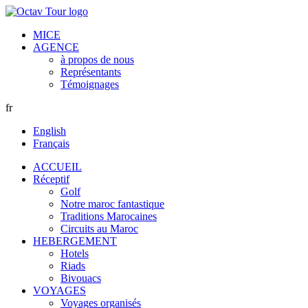
MICE
AGENCE
à propos de nous
Représentants
Témoignages
fr
English
Français
ACCUEIL
Réceptif
Golf
Notre maroc fantastique
Traditions Marocaines
Circuits au Maroc
HEBERGEMENT
Hotels
Riads
Bivouacs
VOYAGES
Voyages organisés