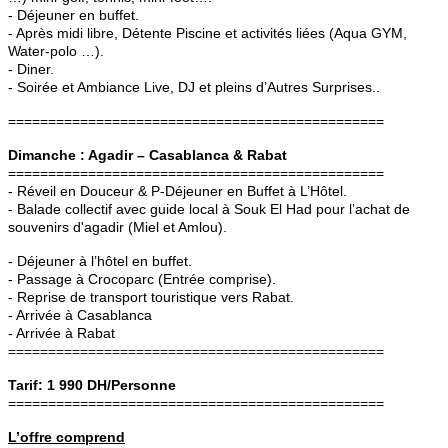
- Déjeuner en buffet.
- Après midi libre, Détente Piscine et activités liées (Aqua GYM,
Water-polo …).
- Diner.
- Soirée et Ambiance Live, DJ et pleins d’Autres Surprises..
===============================================
Dimanche : Agadir – Casablanca & Rabat
===============================================
- Réveil en Douceur & P-Déjeuner en Buffet à L’Hôtel.
- Balade collectif avec guide local à Souk El Had pour l’achat de
souvenirs d'agadir
(Miel et Amlou).
- Déjeuner à l’hôtel en buffet.
- Passage à Crocoparc (Entrée comprise).
- Reprise de transport touristique vers Rabat.
- Arrivée à Casablanca
- Arrivée à Rabat
===============================================
Tarif: 1 990 DH/Personne
===============================================
L’offre comprend